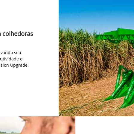
a colhedoras
levando seu
utividade e
ision Upgrade.