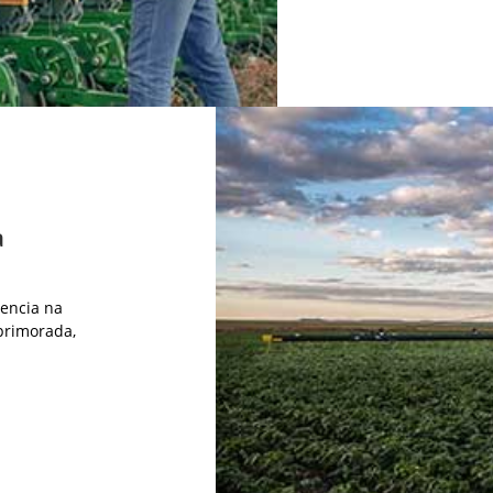
a
iencia na
primorada,