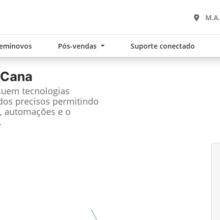
M.A.
eminovos
Pós-vendas
Suporte conectado
 Cana
suem tecnologias
dos precisos permitindo
, automações e o
.