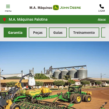
menu
LIGAR
M.A. Máquinas Palotina
Alterar
Garantia
Peças
Guias
Treinamento
F