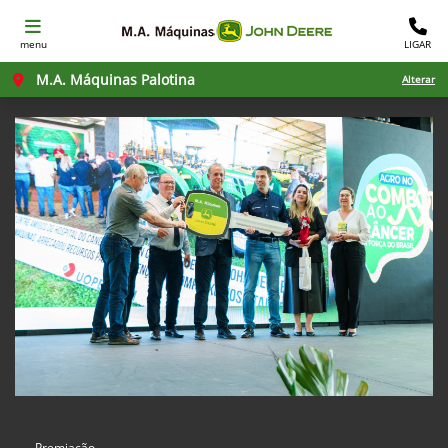
menu
LIGAR
M.A. Máquinas Palotina
Alterar
Premiação