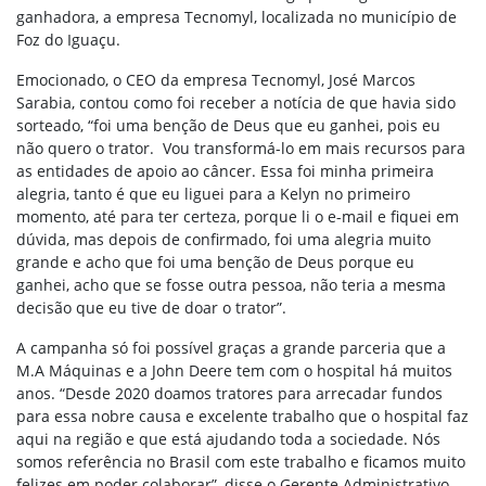
ganhadora, a empresa Tecnomyl, localizada no município de
Foz do Iguaçu.
Emocionado, o CEO da empresa Tecnomyl, José Marcos
Sarabia, contou como foi receber a notícia de que havia sido
sorteado, “foi uma benção de Deus que eu ganhei, pois eu
não quero o trator. Vou transformá-lo em mais recursos para
as entidades de apoio ao câncer. Essa foi minha primeira
alegria, tanto é que eu liguei para a Kelyn no primeiro
momento, até para ter certeza, porque li o e-mail e fiquei em
dúvida, mas depois de confirmado, foi uma alegria muito
grande e acho que foi uma benção de Deus porque eu
ganhei, acho que se fosse outra pessoa, não teria a mesma
decisão que eu tive de doar o trator”.
A campanha só foi possível graças a grande parceria que a
M.A Máquinas e a John Deere tem com o hospital há muitos
anos. “Desde 2020 doamos tratores para arrecadar fundos
para essa nobre causa e excelente trabalho que o hospital faz
aqui na região e que está ajudando toda a sociedade. Nós
somos referência no Brasil com este trabalho e ficamos muito
felizes em poder colaborar”, disse o Gerente Administrativo