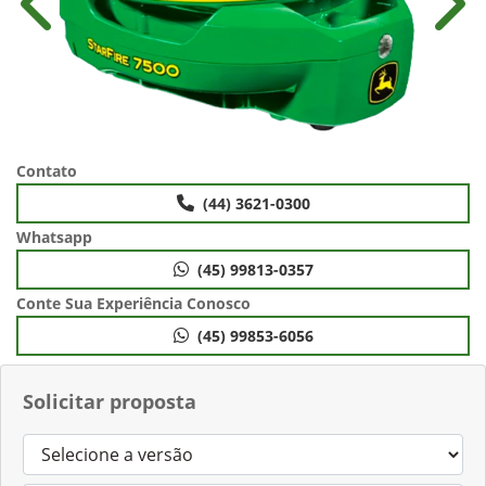
Anterior
Próx
Contato
(44) 3621-0300
Whatsapp
(45) 99813-0357
Conte Sua Experiência Conosco
(45) 99853-6056
Solicitar proposta