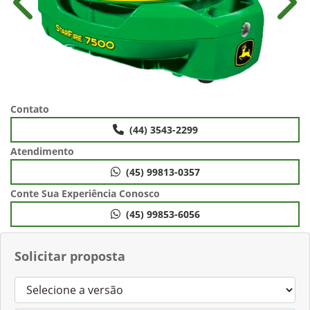
Anterior
Próx
Contato
(44) 3543-2299
Atendimento
(45) 99813-0357
Conte Sua Experiência Conosco
(45) 99853-6056
Solicitar proposta