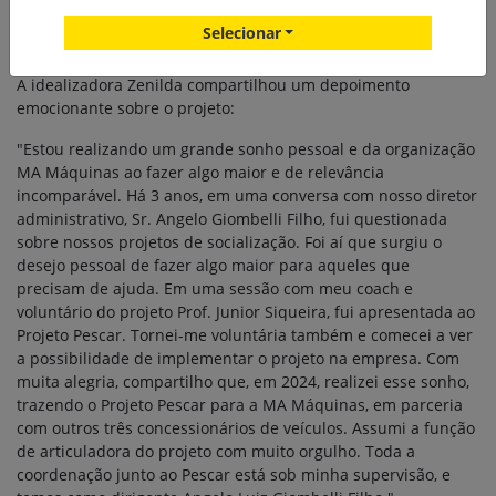
sobre nossos produtos e, principalmente sobre a tecnologia
Selecionar
envolvida nas máquinas agrícolas.
A idealizadora Zenilda compartilhou um depoimento
emocionante sobre o projeto:
"Estou realizando um grande sonho pessoal e da organização
MA Máquinas ao fazer algo maior e de relevância
incomparável. Há 3 anos, em uma conversa com nosso diretor
administrativo, Sr. Angelo Giombelli Filho, fui questionada
sobre nossos projetos de socialização. Foi aí que surgiu o
desejo pessoal de fazer algo maior para aqueles que
precisam de ajuda. Em uma sessão com meu coach e
voluntário do projeto Prof. Junior Siqueira, fui apresentada ao
Projeto Pescar. Tornei-me voluntária também e comecei a ver
a possibilidade de implementar o projeto na empresa. Com
muita alegria, compartilho que, em 2024, realizei esse sonho,
trazendo o Projeto Pescar para a MA Máquinas, em parceria
com outros três concessionários de veículos. Assumi a função
de articuladora do projeto com muito orgulho. Toda a
coordenação junto ao Pescar está sob minha supervisão, e