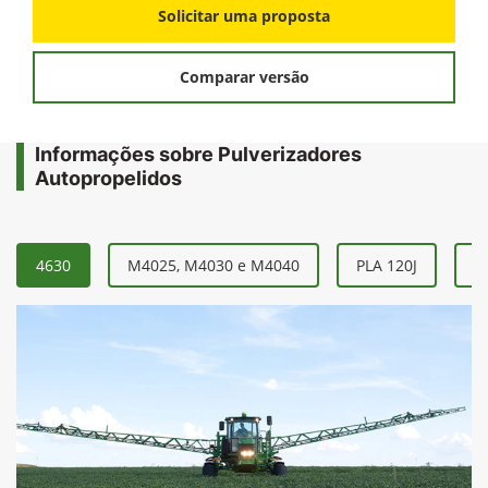
Solicitar uma proposta
Comparar versão
Informações sobre Pulverizadores
Autopropelidos
4630
M4025, M4030 e M4040
PLA 120J
P