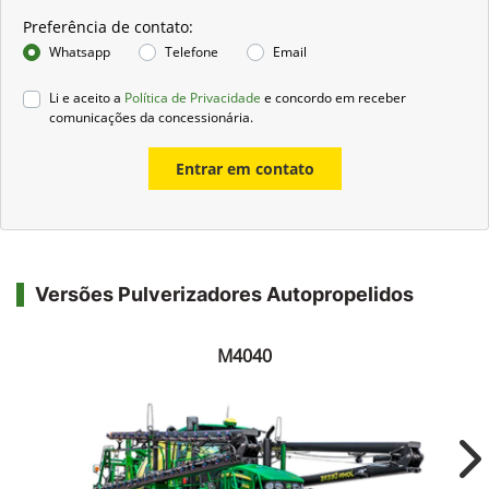
Preferência de contato:
Whatsapp
Telefone
Email
Li e aceito a
Política de Privacidade
e concordo em receber
comunicações da concessionária.
Entrar em contato
Versões Pulverizadores Autopropelidos
M4040
Ne