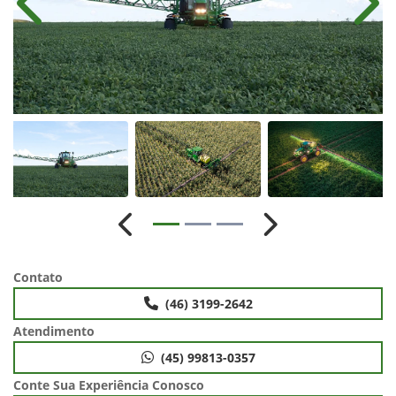
Anterior
Próx
Anterior
Próximo
Contato
(46) 3199-2642
Atendimento
(45) 99813-0357
Conte Sua Experiência Conosco