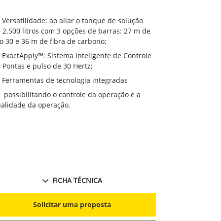
Versatilida
Versatilidade: ao aliar o tanque de solução
de 2.500 litr
 2.500 litros com 3 opções de barras: 27 m de
aço 30 e 36 m
o 30 e 36 m de fibra de carbono;
ExactApply
ExactApply™: Sistema Inteligente de Controle
de Pontas e p
 Pontas e pulso de 30 Hertz;
Ferramenta
Ferramentas de tecnologia integradas
possibilit
possibilitando o controle da operação e a
qualidade da 
alidade da operação.
FICHA TÉCNICA
S
Solicitar uma proposta