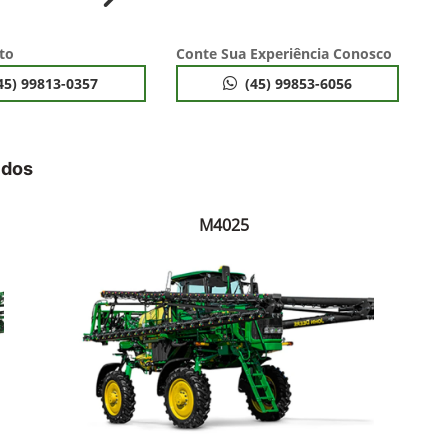
ior
Próximo
to
Conte Sua Experiência Conosco
45) 99813-0357
(45) 99853-6056
idos
M4025