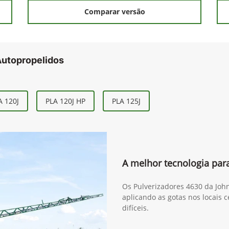
Comparar versão
Autopropelidos
A 120J
PLA 120J HP
PLA 125J
A melhor tecnologia para
Os Pulverizadores 4630 da Joh
aplicando as gotas nos locais 
difíceis.