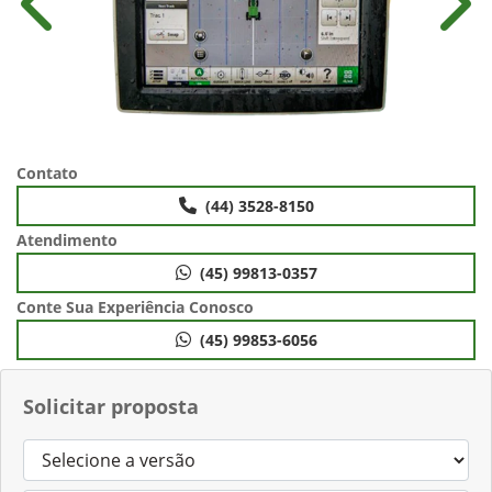
Anterior
Próx
Contato
(44) 3528-8150
Atendimento
(45) 99813-0357
Conte Sua Experiência Conosco
(45) 99853-6056
Solicitar proposta