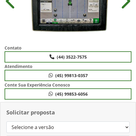
Anterior
Próx
Contato
(44) 3522-7575
Atendimento
(45) 99813-0357
Conte Sua Experiência Conosco
(45) 99853-6056
Solicitar proposta