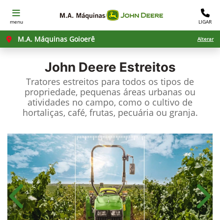
menu
LIGAR
M.A. Máquinas Goioerê
Alterar
John Deere
Estreitos
Tratores estreitos para todos os tipos de
propriedade, pequenas áreas urbanas ou
atividades no campo, como o cultivo de
hortaliças, café, frutas, pecuária ou granja.
Anterior
Próx