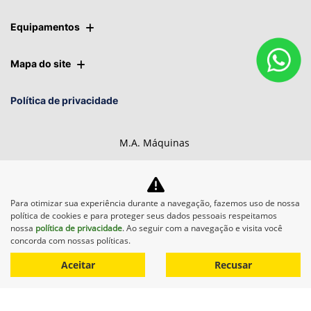
Equipamentos
Mapa do site
Política de privacidade
M.A. Máquinas
CNPJ: 01.092.817/0008-76
Para otimizar sua experiência durante a navegação, fazemos uso de nossa
política de cookies e para proteger seus dados pessoais respeitamos
nossa
política de privacidade
. Ao seguir com a navegação e visita você
Desacelere. Seu bem maior é
concorda com nossas políticas.
a vida.
Aceitar
Recusar
Desenvolvido pela DEALERSPACE ® Direitos Reservados.