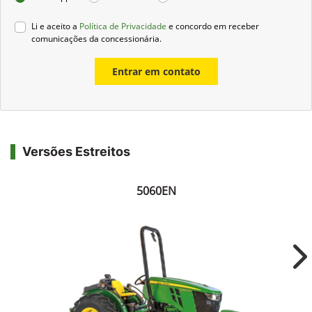
Li e aceito a
Política de Privacidade
e concordo em receber
comunicações da concessionária.
Entrar em contato
Versões Estreitos
5060EN
Ne