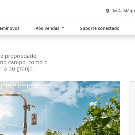
M.A. Máqui
eminovos
Pós-vendas
Suporte conectado
de propriedade,
s no campo, como o
ária ou granja.