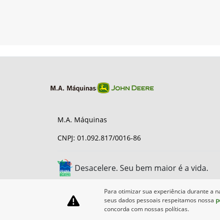
M.A. Máquinas
CNPJ: 01.092.817/0016-86
Desacelere. Seu bem maior é a vida.
Para otimizar sua experiência durante a n
seus dados pessoais respeitamos nossa
p
concorda com nossas políticas.