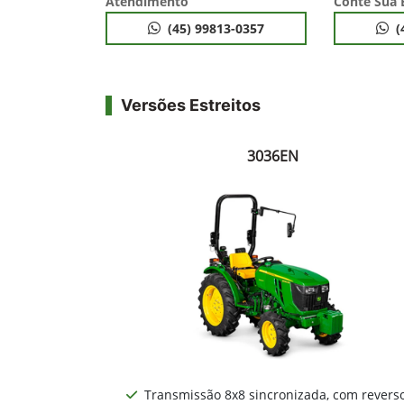
Atendimento
Conte Sua 
(45) 99813-0357
(
Versões Estreitos
3036EN
Transmissão 8x8 sincronizada, com revers