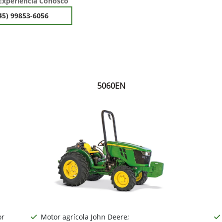
Experiência Conosco
45) 99853-6056
5060EN
or
Motor agrícola John Deere;