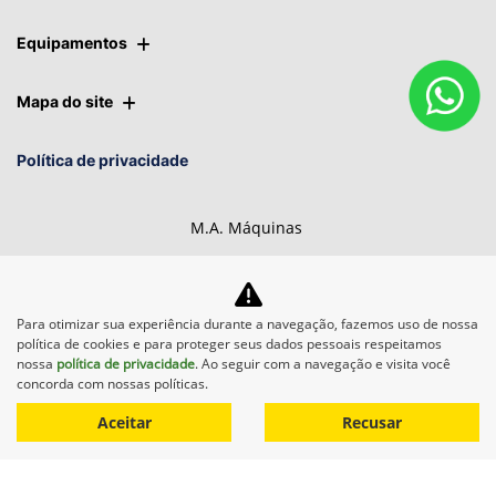
Equipamentos
Mapa do site
Política de privacidade
M.A. Máquinas
CNPJ: 01.092.817/0007-95
Para otimizar sua experiência durante a navegação, fazemos uso de nossa
política de cookies e para proteger seus dados pessoais respeitamos
nossa
política de privacidade
. Ao seguir com a navegação e visita você
Desacelere. Seu bem maior é
concorda com nossas políticas.
a vida.
Aceitar
Recusar
Desenvolvido pela DEALERSPACE ® Direitos Reservados.