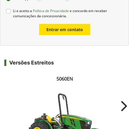
Li e aceito a
Política de Privacidade
e concordo em receber
comunicações da concessionária.
Entrar em contato
Versões Estreitos
5060EN
Ne