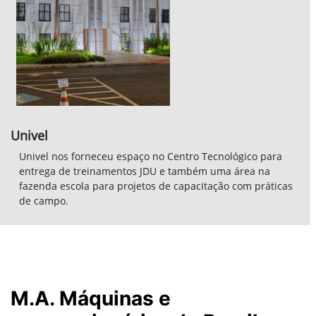
entrega de treinamentos JDU e também uma área na
fazenda escola para projetos de capacitação com práticas
de campo.
M.A. Máquinas e
concessionárias do Brasil
E para encerrar, no FY24 formamos muitos colaboradores
internos e também colaboramos com a capacitação de
colaboradores de concessionárias de todo Brasil, foram elas,
Cocamar, Veneza, Ciarama, VerdeSul, Comid, Hohl, Unimaq,
Nissey, SLC, MacPonta, Delta, Pemagri, Agro Baggio e Global.
Foram mais de 70 colaboradores das redes que passaram por
nossos Centros de treinamentos.