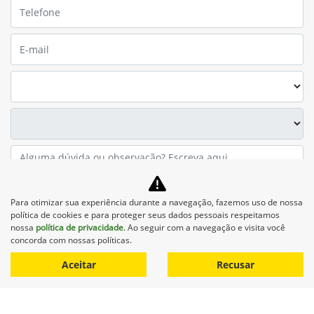
Preferência de contato:
Whatsapp
Telefone
Email
Li e aceito a
Política de Privacidade
e concordo em receber
comunicações da concessionária.
Entrar em contato
Para otimizar sua experiência durante a navegação, fazemos uso de nossa
política de cookies e para proteger seus dados pessoais respeitamos
nossa
política de privacidade
. Ao seguir com a navegação e visita você
concorda com nossas políticas.
Equipamentos
Aceitar
Recusar
Mapa do site