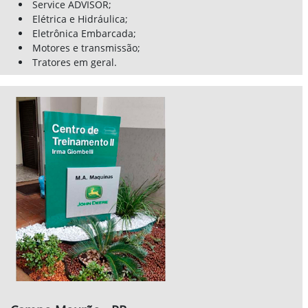
Campo Mourão - PR
Em Campo Mourão, como não podia ser diferente,
homenagem a esposa de nosso fundador, foi nomeado CT
Irma Giombelli:
Lá são entregues seguintes treinamentos:
Agricultura de Precisão;
Tratores;
Colheitadeiras de grãos;
Plantadeiras;
Tratores em geral.