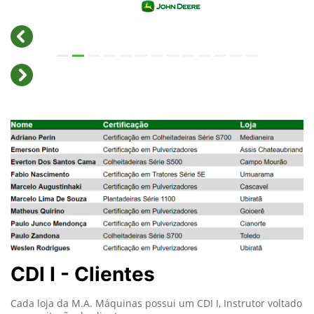
CDI I - Clientes
Cada loja da M.A. Máquinas possui um CDI I, Instrutor voltado
a capacitação de clientes.
Possuímos um de controle interno onde monitoramos tanto a
EDUCATE como os CDIs I Clientes, todos eles estão com os
devidos caminhos atribuídos e estão sendo acompanhados.
Até 2026 o planejamento é que todas as 10 lojas tenham ao
menos um CDI I (cliente) dedicado a capacitação de clientes e
operadores.
Atualmente, os CDI II (JDU) não estão na estrutura de entra de
treinamentos a clientes, focados apenas na entrega interna.