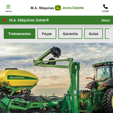
menu
LIGAR
M.A. Máquinas Goioerê
Alterar
Treinamento
Peças
Garantia
Guias
F