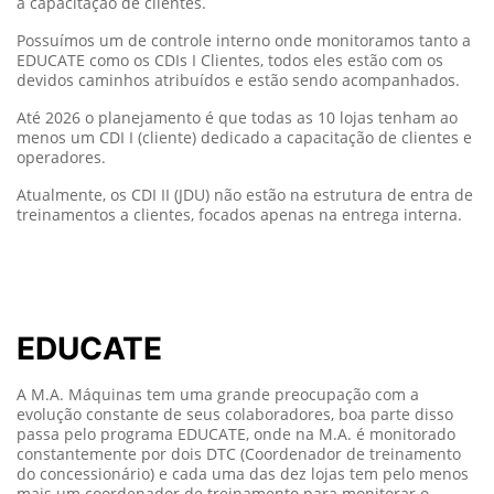
EDUCATE
A M.A. Máquinas tem uma grande preocupação com a
evolução constante de seus colaboradores, boa parte disso
passa pelo programa EDUCATE, onde na M.A. é monitorado
constantemente por dois DTC (Coordenador de treinamento
do concessionário) e cada uma das dez lojas tem pelo menos
mais um coordenador de treinamento para monitorar o
caminho de adoção EDUCATE.
Reflexo disso, no FY23, tivemos um excelente resultado:
Nível 1 – 55,1%
Nível 2 – 30,7%
Especialista – 10,8%
Lembrando que as métricas eram:
Nível 1 – 30%
Nível 2 – 10%
Especialista – 5%
Esse resultado é fruto de empenho de toda equipe e o