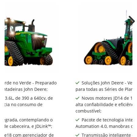
Ne
 Verde no Verde - Preparado
Soluções John Deere - Ver
lantadeiras John Deere;
para todas as Séries de Plant
 13.6L, de 390 a 640cv, de
Novos motores JD14 de 13.6
ciência no consumo de
alta confiabilidade e eficiên
combustível;
integrada, contemplando o
Pacote de tecnologia inte
 de cabeceira, e JDLink™;
Automation 4.0, manobras de 
te e18 com gerenciador de
Transmissão inteligente e