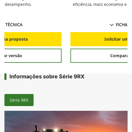
ia e desempenho.
eficiência, mais economia e 
HA TÉCNICA
FICHA T
r uma proposta
Solicitar uma
rar versão
Comparar 
Informações sobre Série 9RX
Série 9RX