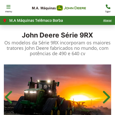
menu
ligar
M.A Máquinas Telêmaco Borba
Alterar
John Deere
Série 9RX
Os modelos da Série 9RX incorporam os maiores
tratores John Deere fabricados no mundo, com
potências de 490 e 640 cv
Anterior
Próx