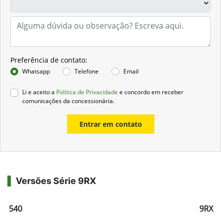
Preferência de contato:
Whatsapp
Telefone
Email
Li e aceito a
Política de Privacidade
e concordo em receber
comunicações da concessionária.
Entrar em contato
Versões Série 9RX
RX 540
9RX 5