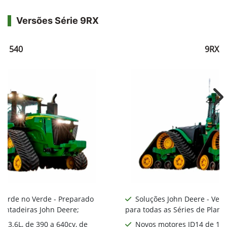
Versões Série 9RX
RX 540
9RX 5
Ne
 Verde no Verde - Preparado
Soluções John Deere - Ver
lantadeiras John Deere;
para todas as Séries de Plant
 13.6L, de 390 a 640cv, de
Novos motores JD14 de 13.6