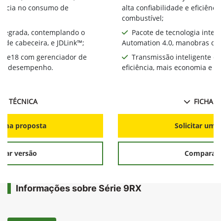
ciência no consumo de
alta confiabilidade e eficiên
combustível;
integrada, contemplando o
Pacote de tecnologia inte
 de cabeceira, e JDLink™;
Automation 4.0, manobras de 
te e18 com gerenciador de
Transmissão inteligente e
ia e desempenho.
eficiência, mais economia e 
HA TÉCNICA
FICHA T
r uma proposta
Solicitar uma
rar versão
Comparar 
Informações sobre Série 9RX