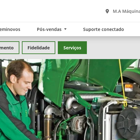
M.A Máquina
eminovos
Pós-vendas
Suporte conectado
amento
Fidelidade
Serviços