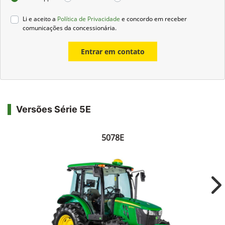
Li e aceito a
Política de Privacidade
e concordo em receber
comunicações da concessionária.
Entrar em contato
Versões Série 5E
5078E
Ne