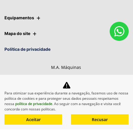
Equipamentos
Mapa do site
Política de privacidade
M.A. Máquinas
CNPJ: 01.092.817/0011-71
Para otimizar sua experiência durante a navegação, fazemos uso de nossa
política de cookies e para proteger seus dados pessoais respeitamos
nossa
política de privacidade
. Ao seguir com a navegação e visita você
Desacelere. Seu bem maior é
concorda com nossas políticas.
a vida.
Aceitar
Recusar
Desenvolvido pela DEALERSPACE ® Direitos Reservados.