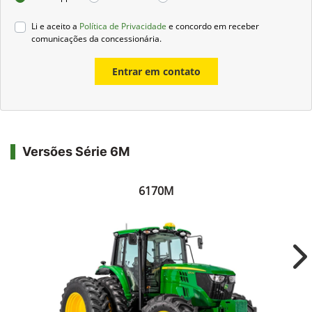
Li e aceito a
Política de Privacidade
e concordo em receber
comunicações da concessionária.
Entrar em contato
Versões Série 6M
6170M
Ne