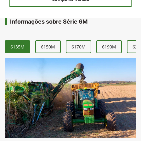
Informações sobre Série 6M
6135M
6150M
6170M
6190M
621