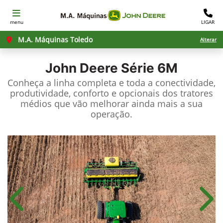
menu
LIGAR
M.A. Máquinas Toledo
Alterar
John Deere
Série 6M
Conheça a linha completa e toda a conectividade,
produtividade, conforto e opcionais dos tratores
médios que vão melhorar ainda mais a sua
operação.
Anterior
Próx