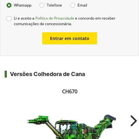
Whatsapp
Telefone
Email
Li e aceito a
Política de Privacidade
e concordo em receber
comunicações da concessionária.
Entrar em contato
Versões Colhedora de Cana
CH670
Ne