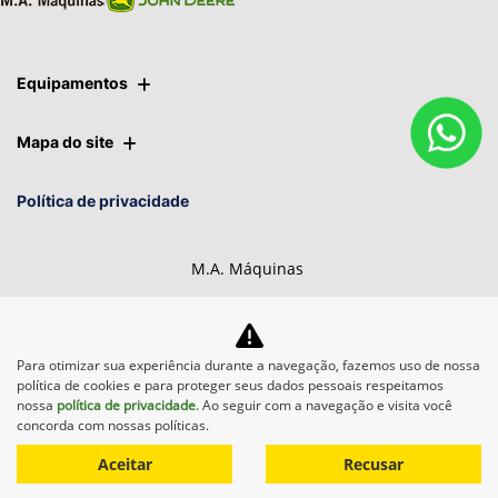
Equipamentos
Mapa do site
Política de privacidade
M.A. Máquinas
CNPJ: 01.092.817/0011-71
Para otimizar sua experiência durante a navegação, fazemos uso de nossa
política de cookies e para proteger seus dados pessoais respeitamos
nossa
política de privacidade
. Ao seguir com a navegação e visita você
Desacelere. Seu bem maior é
concorda com nossas políticas.
a vida.
Aceitar
Recusar