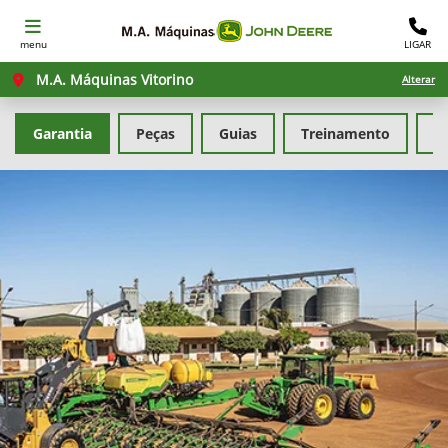
menu
LIGAR
M.A. Máquinas Vitorino
Alterar
Garantia
Peças
Guias
Treinamento
F