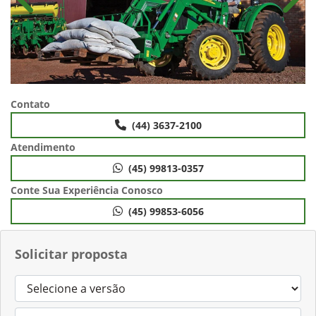
Anterior
Próx
Contato
(44) 3637-2100
Atendimento
(45) 99813-0357
Conte Sua Experiência Conosco
(45) 99853-6056
Solicitar proposta