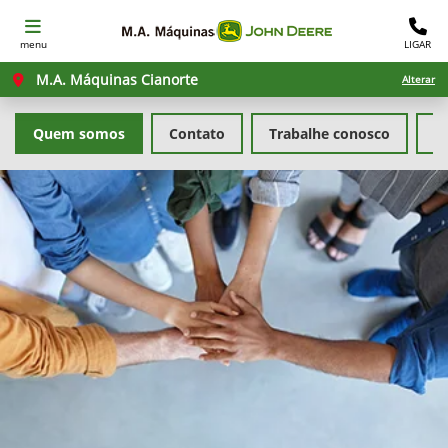
menu
LIGAR
M.A. Máquinas Cianorte
Alterar
Quem somos
Contato
Trabalhe conosco
Po