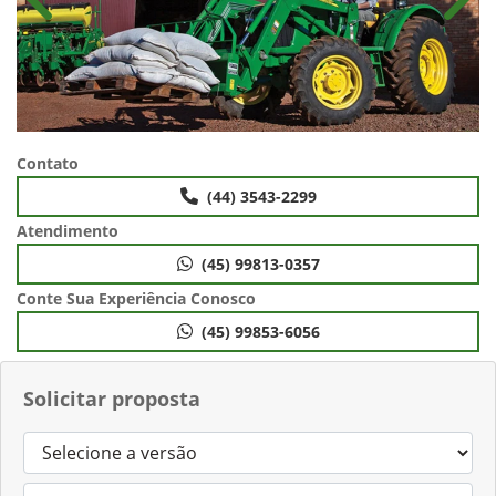
Anterior
Próx
Contato
(44) 3543-2299
Atendimento
(45) 99813-0357
Conte Sua Experiência Conosco
(45) 99853-6056
Solicitar proposta