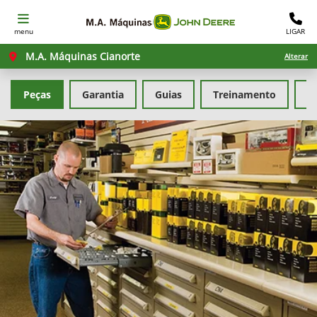
menu
LIGAR
M.A. Máquinas Cianorte
Alterar
Peças
Garantia
Guias
Treinamento
F