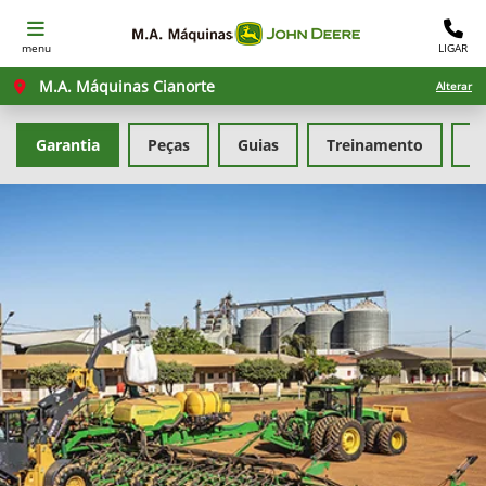
menu
LIGAR
M.A. Máquinas Cianorte
Alterar
Garantia
Peças
Guias
Treinamento
F