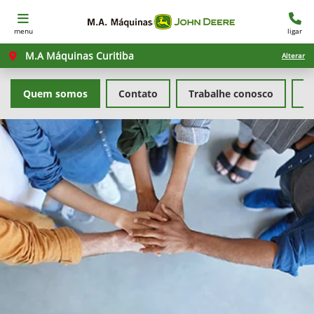
menu
ligar
M.A Máquinas Curitiba
Alterar
Quem somos
Contato
Trabalhe conosco
Po