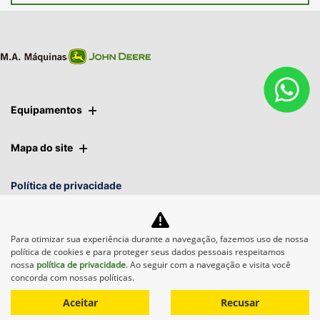
Equipamentos
Mapa do site
Política de privacidade
M.A. Máquinas
Para otimizar sua experiência durante a navegação, fazemos uso de nossa
política de cookies e para proteger seus dados pessoais respeitamos
CNPJ: 01.092.817/0010-90
nossa
política de privacidade
. Ao seguir com a navegação e visita você
concorda com nossas políticas.
Aceitar
Recusar
Desacelere. Seu bem maior é