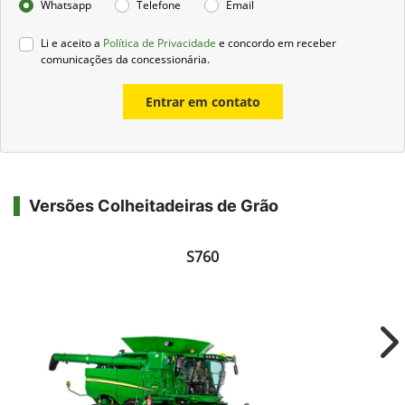
Whatsapp
Telefone
Email
Li e aceito a
Política de Privacidade
e concordo em receber
comunicações da concessionária.
Entrar em contato
Versões Colheitadeiras de Grão
S760
Ne