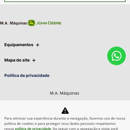
Equipamentos
Mapa do site
Política de privacidade
M.A. Máquinas
CNPJ: 01.092.817/0008-76
Para otimizar sua experiência durante a navegação, fazemos uso de nossa
política de cookies e para proteger seus dados pessoais respeitamos
nossa
política de privacidade
. Ao seguir com a navegação e visita você
Desacelere. Seu bem maior é