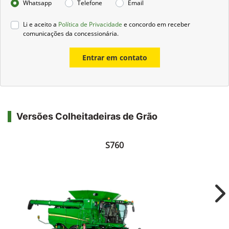
Whatsapp
Telefone
Email
Li e aceito a
Política de Privacidade
e concordo em receber
comunicações da concessionária.
Entrar em contato
Versões Colheitadeiras de Grão
S760
Ne