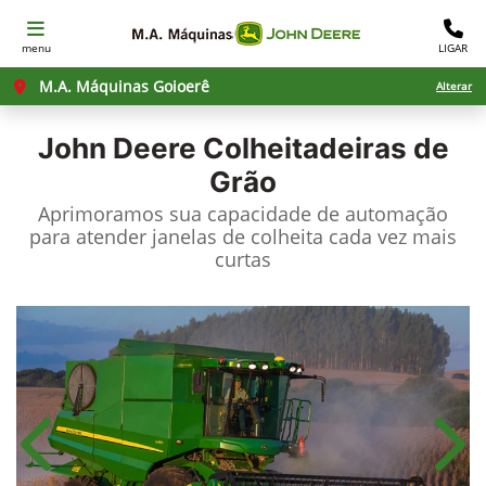
menu
LIGAR
M.A. Máquinas Goioerê
Alterar
John Deere
Colheitadeiras de
Grão
Aprimoramos sua capacidade de automação
para atender janelas de colheita cada vez mais
curtas
Anterior
Próx