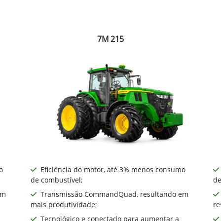
7M 215
o
Eficiência do motor, até 3% menos consumo
de combustível;
de
em
Transmissão CommandQuad, resultando em
mais produtividade;
re
Tecnológico e conectado para aumentar a