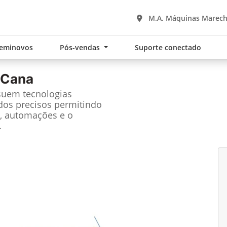
M.A. Máquinas Marec
eminovos
Pós-vendas
Suporte conectado
 Cana
suem tecnologias
dos precisos permitindo
, automações e o
.