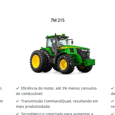
7M 215
o
Eficiência do motor, até 3% menos consumo
de combustível;
de
em
Transmissão CommandQuad, resultando em
mais produtividade;
re
Tecnológico e conectado para aumentar a