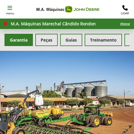
menu
LIGAR
M.A. Máquinas Marechal Cândido Rondon
Alterar
Garantia
Peças
Guias
Treinamento
F