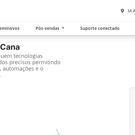
M.A
eminovos
Pós-vendas
Suporte conectado
 Cana
suem tecnologias
dos precisos permitindo
, automações e o
.