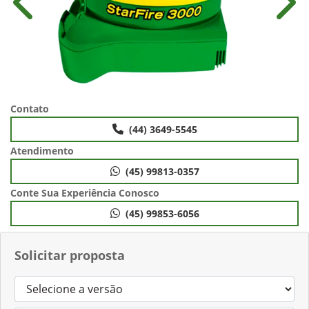
Anterior
Próx
Contato
(44) 3649-5545
Atendimento
(45) 99813-0357
Conte Sua Experiência Conosco
(45) 99853-6056
Solicitar proposta