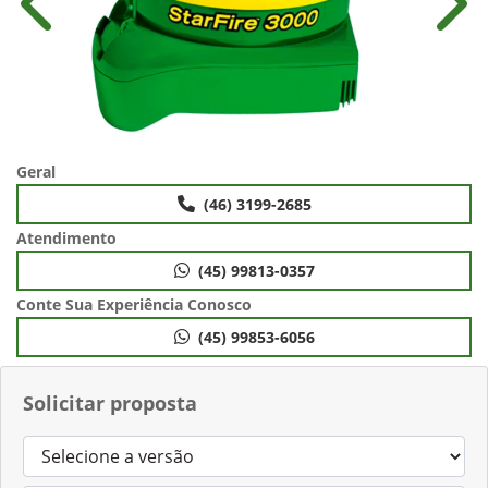
Anterior
Próx
Geral
(46) 3199-2685
Atendimento
(45) 99813-0357
Conte Sua Experiência Conosco
(45) 99853-6056
Solicitar proposta