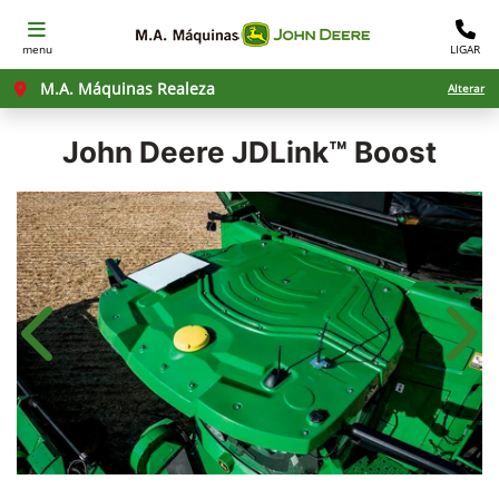
menu
LIGAR
M.A. Máquinas Realeza
Alterar
John Deere
JDLink™ Boost
Anterior
Próx