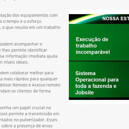
ientação dos equipamentos com
o o tempo e o esforço
s, o que resulta em um trabalho
es podem acompanhar o
hes permite identificar
ssa informação imediata ajuda
 níveis ideais.
podem colaborar melhor para
ta mais rápidos para qualquer
Advisor Remoto e Acesso remoto
ndam os clientes de forma
penha um papel crucial na
Boost permite a transmissão em
tados no pulverizador. Esses
 sobre a presença de ervas