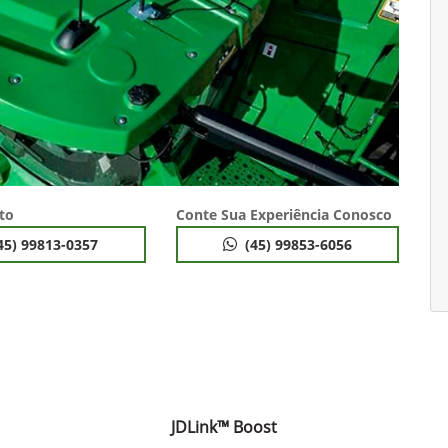
to
Conte Sua Experiência Conosco
45) 99813-0357
(45) 99853-6056
JDLink™ Boost