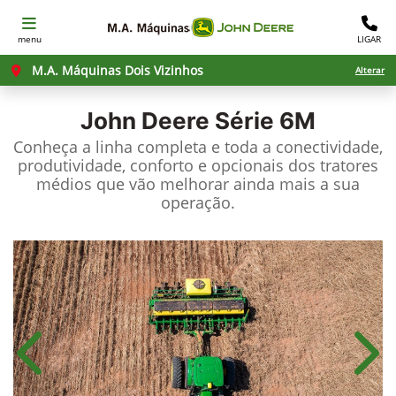
menu
LIGAR
M.A. Máquinas Dois Vizinhos
Alterar
John Deere
Série 6M
Conheça a linha completa e toda a conectividade,
produtividade, conforto e opcionais dos tratores
médios que vão melhorar ainda mais a sua
operação.
Anterior
Próx