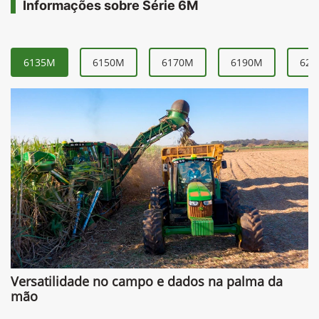
Informações sobre Série 6M
6135M
6150M
6170M
6190M
621
Versatilidade no campo e dados na palma da
mão