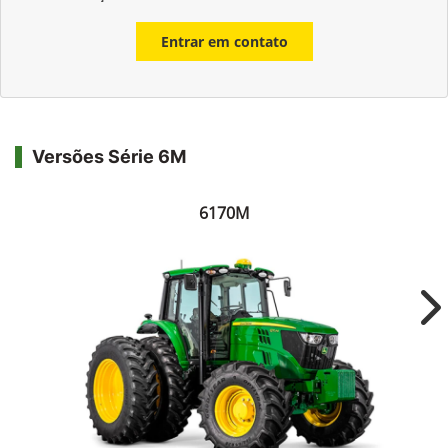
Entrar em contato
Versões Série 6M
6170M
Ne