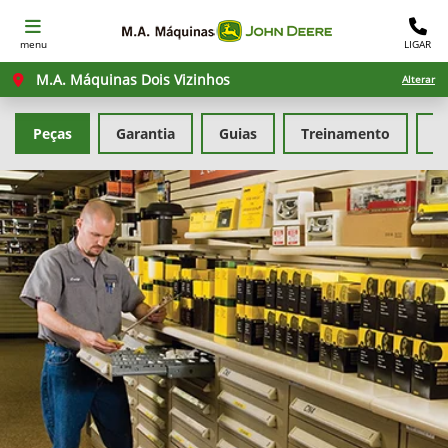
menu
LIGAR
M.A. Máquinas Dois Vizinhos
Alterar
Peças
Garantia
Guias
Treinamento
F