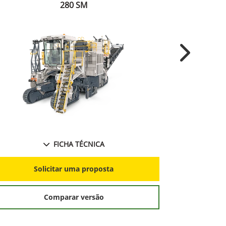
280 SM
Next
FICHA TÉCNICA
S
Solicitar uma proposta
Comparar versão