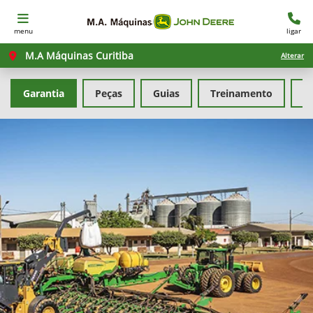
menu
ligar
M.A Máquinas Curitiba
Alterar
Garantia
Peças
Guias
Treinamento
F