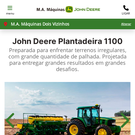
menu
LIGAR
M.A. Máquinas Dois Vizinhos
Alterar
John Deere
Plantadeira 1100
Preparada para enfrentar terrenos irregulares,
com grande quantidade de palhada. Projetada
para entregar grandes resultados em grandes
desafios.
Anterior
Próx