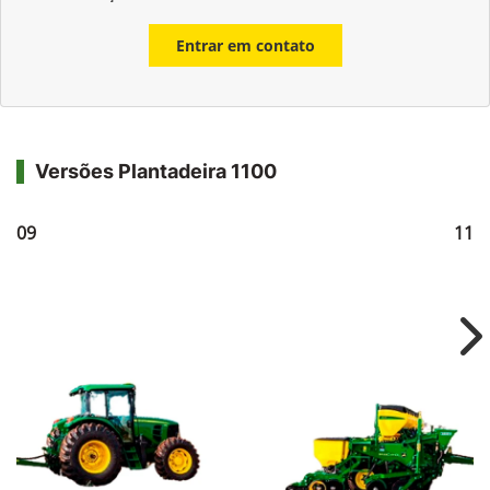
Entrar em contato
Versões Plantadeira 1100
1109
111
Ne