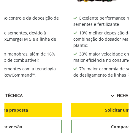
 no controle da deposição de
Excelente performance no 
sementes e fertilizante
 de sementes, devido à
10% melhor deposição de 
MaxEmergeTM 5 e a linha de
combinação do dosador MaxE
plantio;
 em manobras, além de 16%
33% maior velocidade em 
umo de combustível;
maior eficiência no consumo 
 sementes com a tecnologia
7% maior economia de sem
has RowCommand™.
de desligamento de linhas
HA TÉCNICA
FICHA T
r uma proposta
Solicitar uma
rar versão
Comparar 