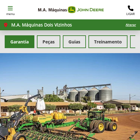
menu
LIGAR
M.A. Máquinas Dois Vizinhos
Alterar
Garantia
Peças
Guias
Treinamento
F