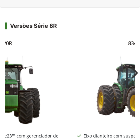
Versões Série 8R
8320R
8345
Ne
nte e23™ com gerenciador de
Eixo dianteiro com suspens