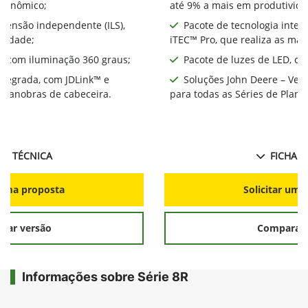
econômico;
até 9% a mais em produtivida
spensão independente (ILS),
Pacote de tecnologia integ
ividade;
iTEC™ Pro, que realiza as ma
D, com iluminação 360 graus;
Pacote de luzes de LED, co
integrada, com JDLink™ e
Soluções John Deere – Ver
s manobras de cabeceira.
para todas as Séries de Plant
HA TÉCNICA
FICHA T
r uma proposta
Solicitar uma
rar versão
Comparar 
Informações sobre Série 8R