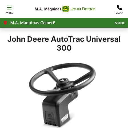
menu
LIGAR
M.A. Máquinas Goioerê
Alterar
John Deere
AutoTrac Universal
300