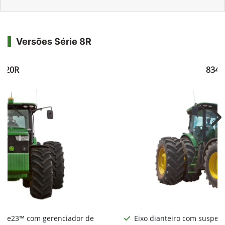
Versões Série 8R
8320R
8345
Ne
nte e23™ com gerenciador de
Eixo dianteiro com suspens