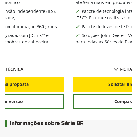
econômico;
até 9% a mais em produtivida
spensão independente (ILS),
Pacote de tecnologia integ
ividade;
iTEC™ Pro, que realiza as ma
D, com iluminação 360 graus;
Pacote de luzes de LED, co
integrada, com JDLink™ e
Soluções John Deere – Ver
s manobras de cabeceira.
para todas as Séries de Plant
HA TÉCNICA
FICHA T
r uma proposta
Solicitar uma
rar versão
Comparar 
Informações sobre Série 8R