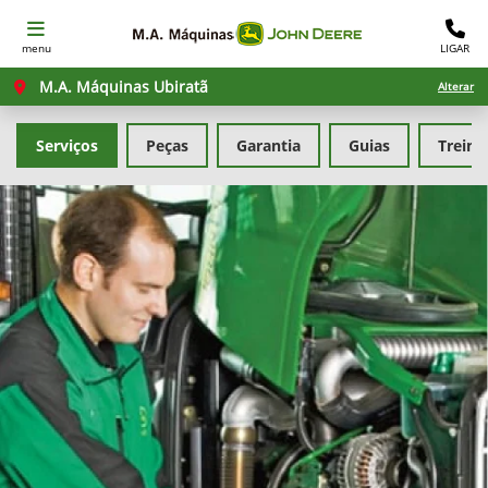
menu
LIGAR
M.A. Máquinas Ubiratã
Alterar
Serviços
Peças
Garantia
Guias
Trein