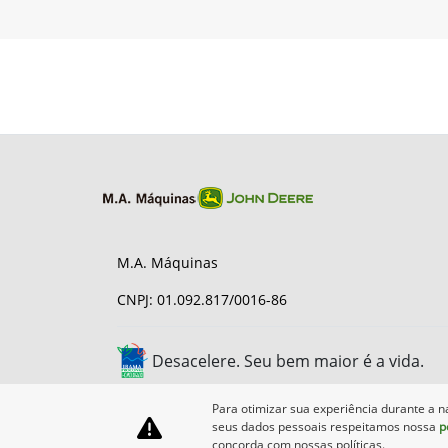
M.A. Máquinas
CNPJ: 01.092.817/0016-86
Desacelere. Seu bem maior é a vida.
Para otimizar sua experiência durante a n
seus dados pessoais respeitamos nossa
p
concorda com nossas políticas.