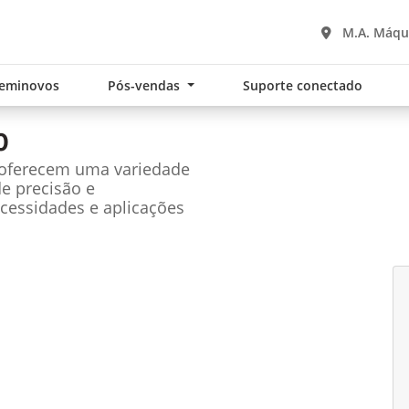
M.A. Máqui
eminovos
Pós-vendas
Suporte conectado
0
 oferecem uma variedade
de precisão e
cessidades e aplicações